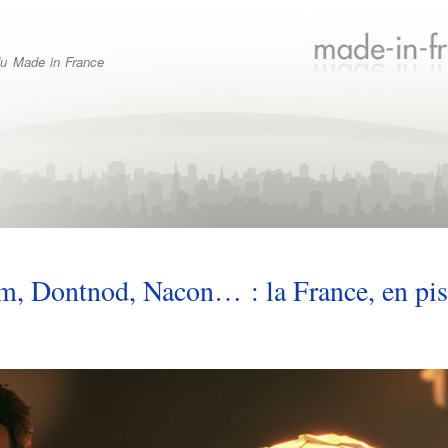
Aller
au
contenu
 du Made in France
principal
m, Dontnod, Nacon… : la France, en pist