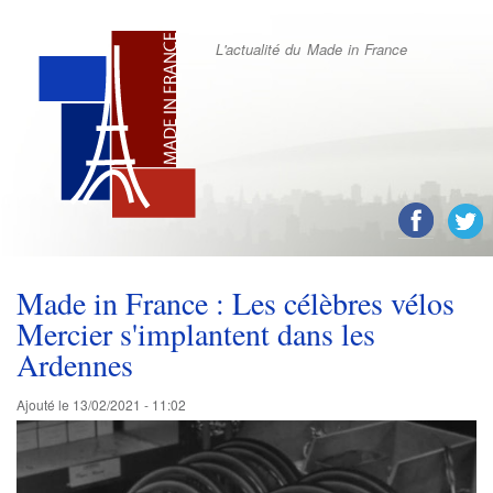
Aller
au
L'actualité du Made in France
contenu
principal
Réseaux
sociaux
Made in France : Les célèbres vélos
Mercier s'implantent dans les
Ardennes
Ajouté le
13/02/2021 - 11:02